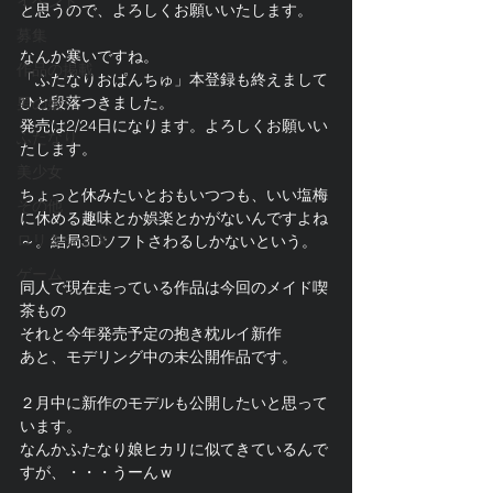
イベント
と思うので、よろしくお願いいたします。
募集
なんか寒いですね。
作品の掲載
「ふたなりおぱんちゅ」本登録も終えまして
ひと段落つきました。
男の娘
発売は2/24日になります。よろしくお願いい
ふたなり
たします。
美少女
ちょっと休みたいとおもいつつも、いい塩梅
その他
に休める趣味とか娯楽とかがないんですよね
ロリ＆ショタ
～。結局3Dソフトさわるしかないという。
ゲーム
同人で現在走っている作品は今回のメイド喫
茶もの
それと今年発売予定の抱き枕ルイ新作
あと、モデリング中の未公開作品です。
２月中に新作のモデルも公開したいと思って
います。
なんかふたなり娘ヒカリに似てきているんで
すが、・・・うーんｗ