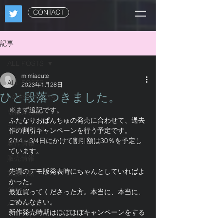
CONTACT
記事
ALL POSTS
mimiacute
ALL POSTS
2023年1月28日
ひと段落つきました。
LATEST POSTS
※まず追記です。
MiMiA Cute
ふたなりおぱんちゅの発売に合わせて、過去
Potato mine
作の割引キャンペーンを行う予定です。
2/14～3/4日にかけて割引額は30％を予定し
新作情報
ています。
販売情報
先週のデモ版発表時にちゃんとしていればよ
支援活動
かった。
グッズ
最近買ってくださった方。本当に、本当に、
ごめんなさい。
パッケージ
新作発売時期はほぼほぼキャンペーンをする