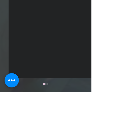
コメント
予告用デモムービー
予告登録しまし