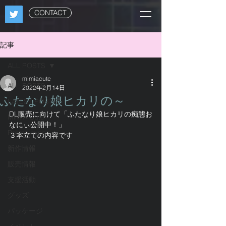
CONTACT
記事
ALL POSTS
mimiacute
ALL POSTS
2022年2月14日
ふたなり娘ヒカリの～
LATEST POSTS
DL販売に向けて「ふたなり娘ヒカリの痴態お
MiMiA Cute
なにぃ公開中！」
Potato mine
３本立ての内容です
新作情報
販売情報
支援活動
グッズ
パッケージ