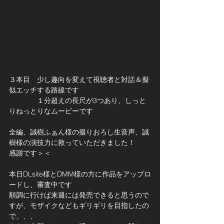
３本目　少し趣向を変えて視聴者と対話＆擬
似エッチする路線です
　　　　１分超えの長尺が3つあり、しっと
りねっとりなムービーです
全編、誠樹ふぁん様の撮りおろし生音声、誠
樹様の演技力に救っていただきました！
感謝です＞＜
本日DLsite様とDMM様の方に作品をアップロ
ードし、審査中です
順調に行けば来週には発売できると思うので
すが、モザイクなどもギリギリを目指したの
で、、、