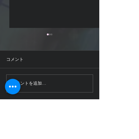
コメント
予告用デモムービー
予告登録しまし
コメントを追加…
ALL POSTS
（249）
249件の記事
LATEST POSTS
（0）
0件の記事
MiMiA Cute
（124）
124件の記事
Potato mine
（35）
35件の記事
新作情報
（74）
74件の記事