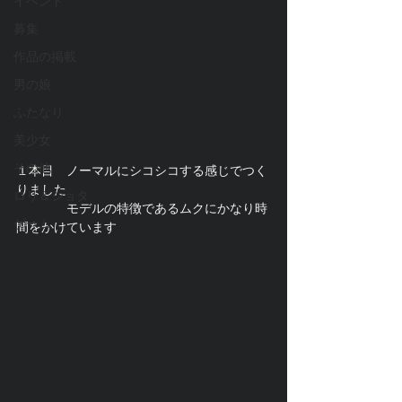
イベント
募集
作品の掲載
男の娘
ふたなり
美少女
その他
１本目　ノーマルにシコシコする感じでつく
りました
ロリ＆ショタ
　　　　モデルの特徴であるムクにかなり時
ゲーム
間をかけています