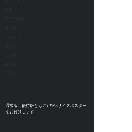
イベント
募集
作品の掲載
男の娘
ふたなり
美少女
その他
ロリ＆ショタ
ゲーム
通常版、優待版ともに↓のA3サイズポスター
をお付けします