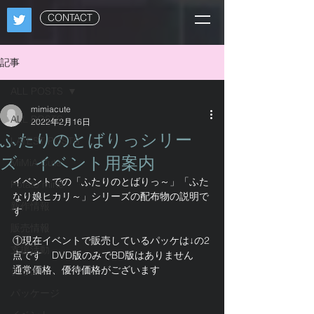
CONTACT
記事
ALL POSTS
mimiacute
ALL POSTS
2022年2月16日
ふたりのとばりっシリー
LATEST POSTS
ズ イベント用案内
MiMiA Cute
イベントでの「ふたりのとばりっ～」「ふた
Potato mine
なり娘ヒカリ～」シリーズの配布物の説明で
新作情報
す
販売情報
①現在イベントで販売しているパッケは↓の2
支援活動
点です　DVD版のみでBD版はありません
通常価格、優待価格がございます
グッズ
パッケージ