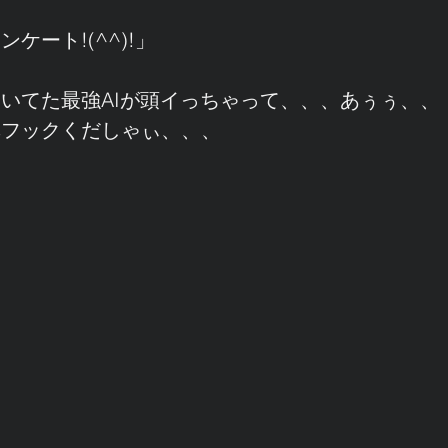
ケート!(^^)!」
いてた最強AIが頭イっちゃって、、、あぅぅ、、
鼻フックくだしゃぃ、、、