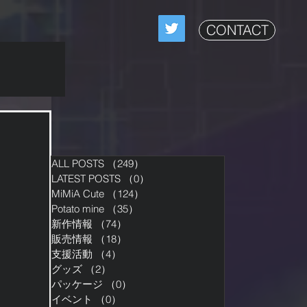
CONTACT
ALL POSTS
（249）
249件の記事
LATEST POSTS
（0）
0件の記事
MiMiA Cute
（124）
124件の記事
Potato mine
（35）
35件の記事
新作情報
（74）
74件の記事
販売情報
（18）
18件の記事
支援活動
（4）
4件の記事
グッズ
（2）
2件の記事
パッケージ
（0）
0件の記事
イベント
（0）
0件の記事