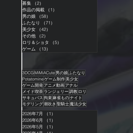
募集
（2）
2件の記事
作品の掲載
（1）
1件の記事
男の娘
（58）
58件の記事
ふたなり
（71）
71件の記事
美少女
（42）
42件の記事
その他
（2）
2件の記事
ロリ＆ショタ
（5）
5件の記事
ゲーム
（13）
13件の記事
3DCG
MiMiACute
男の娘
ふたなり
Potatomine
ゲーム制作
美少女
ゲーム開発
アニメ動画
アナル
メイド喫茶
ランジェリー
調教
ロリ
サキュバス
拘束
麻雀もの
ナイト
モデリング
潮吹き
聖騎士
魔法少女
2026年7月
（1）
1件の記事
2026年6月
（1）
1件の記事
2026年5月
（1）
1件の記事