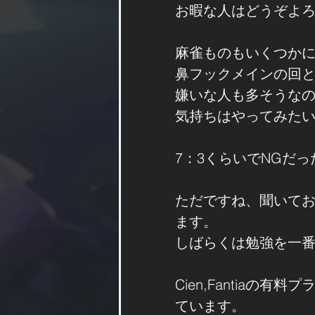
お暇な人はどうぞよ
麻雀ものもいくつか
鼻フックメインの回
嫌いな人も多そうな
気持ちはやってみた
7：3くらいでNGだ
ただですね、聞いて
ます。
しばらくは勉強を一
Cien,Fantia
ています。