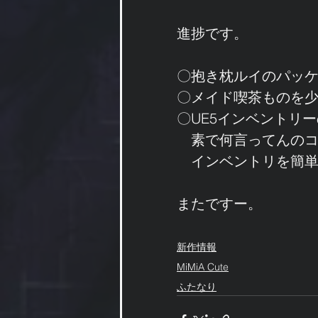
進捗です。
〇抱き枕ルイのパッ
〇メイド喫茶ものを
〇UE5インベントリ
　素で何言ってんのコイ
　インベントリを簡
またですー。
新作情報
MiMiA Cute
ふたなり