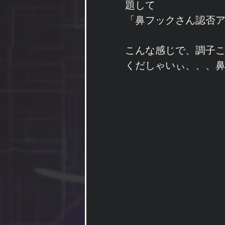
題して
「鼻フックさん認否アン
こんな感じで、調子こ
くだしゃいぃ、、、