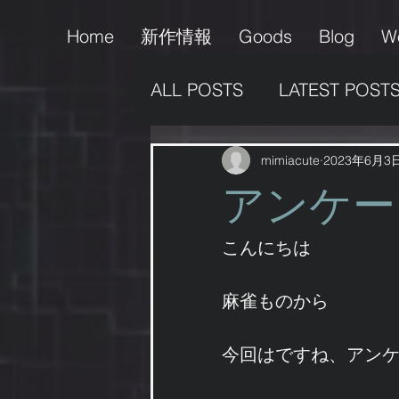
Home
新作情報
Goods
Blog
W
ALL POSTS
LATEST POST
販売情報
支援活動
mimiacute
2023年6月3
アンケー
作品の掲載
男の娘
こんにちは
麻雀ものから
ゲーム
今回はですね、アン