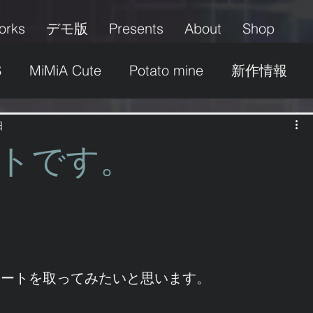
orks
デモ版
Presents
About
Shop
S
MiMiA Cute
Potato mine
新作情報
グッズ
パッケージ
イベント
募集
日
トです。
ふたなり
美少女
その他
ロリ＆ショタ
ケートを取ってみたいと思います。