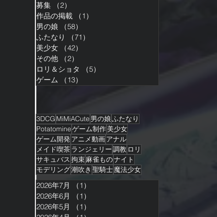
募集
（2）
2件の記事
作品の掲載
（1）
1件の記事
男の娘
（58）
58件の記事
ふたなり
（71）
71件の記事
美少女
（42）
42件の記事
その他
（2）
2件の記事
ロリ＆ショタ
（5）
5件の記事
ゲーム
（13）
13件の記事
3DCG
MiMiACute
男の娘
ふたなり
Potatomine
ゲーム制作
美少女
ゲーム開発
アニメ動画
アナル
メイド喫茶
ランジェリー
調教
ロリ
サキュバス
拘束
麻雀もの
ナイト
モデリング
潮吹き
聖騎士
魔法少女
2026年7月
（1）
1件の記事
2026年6月
（1）
1件の記事
2026年5月
（1）
1件の記事