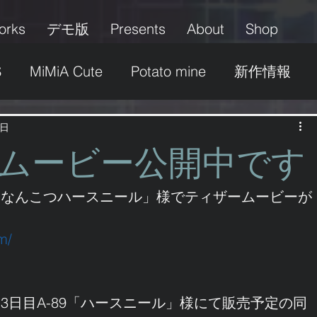
orks
デモ版
Presents
About
Shop
S
MiMiA Cute
Potato mine
新作情報
グッズ
パッケージ
イベント
募集
8日
ムービー公開中です
ふたなり
美少女
その他
ロリ＆ショタ
らなんこつハースニール」様でティザームービーが
m/
3日目A-89「ハースニール」様にて販売予定の同