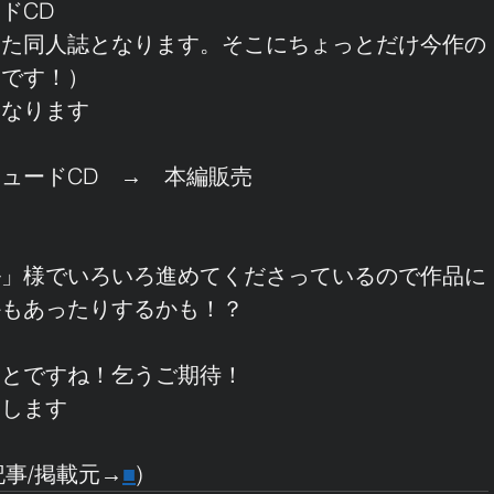
ドCD
した同人誌となります。そこにちょっとだけ今作の
じです！）
となります
ュードCD　→　本編販売
。
ル」様でいろいろ進めてくださっているので作品に
かもあったりするかも！？
っとですね！乞うご期待！
たします
稿記事/掲載元→
■
)