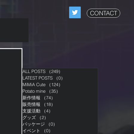
CONTACT
ALL POSTS
（249）
249件の記事
LATEST POSTS
（0）
0件の記事
MiMiA Cute
（124）
124件の記事
Potato mine
（35）
35件の記事
新作情報
（74）
74件の記事
販売情報
（18）
18件の記事
支援活動
（4）
4件の記事
グッズ
（2）
2件の記事
パッケージ
（0）
0件の記事
イベント
（0）
0件の記事