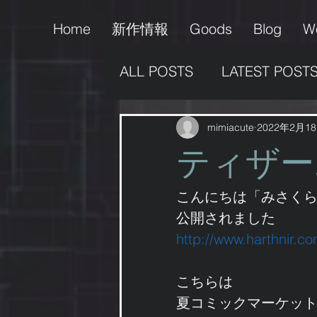
Home
新作情報
Goods
Blog
W
ALL POSTS
LATEST POST
販売情報
支援活動
mimiacute
2022年2月1
ティザー
作品の掲載
男の娘
こんにちは「みさく
公開されました
http://www.harthnir.co
ゲーム
こちらは
夏コミックマーケット