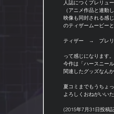
人誌につくプレリュー
（アニメ作品と連動
映像も同封される感
のティザームービー
ティザー　→　プレリ
って感じになります
今作は「ハースニー
関連したグッズなん
夏コミまでもうちょ
よろしくおねがいい
(2015年7月31日投