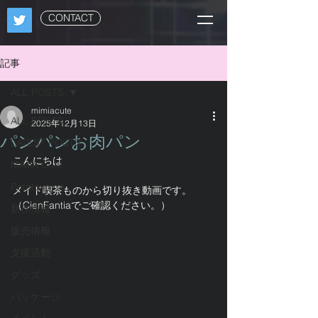
CONTACT
記事
ALL POSTS
mimiacute
ALL POSTS
2025年12月13日
パンパンお肉パン
LATEST POSTS
こんにちは
MiMiA Cute
Potato mine
メイド喫茶ものから切り抜き動画です。
（CienFantiaでご確認ください。）
新作情報
販売情報
支援活動
グッズ
パッケージ