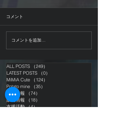
コメント
システム開発中
予告登録しました。
コメントを追加…
ALL POSTS
（249）
249件の記事
LATEST POSTS
（0）
0件の記事
MiMiA Cute
（124）
124件の記事
Potato mine
（35）
35件の記事
新作情報
（74）
74件の記事
販売情報
（18）
18件の記事
支援活動
（4）
4件の記事
グッズ
（2）
2件の記事
パッケージ
（0）
0件の記事
イベント
（0）
0件の記事
募集
（2）
2件の記事