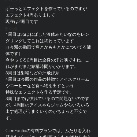
イベント
ずーっとエフェクトを作っているのですが、
募集
エフェクト4周ありまして
作品の掲載
現在は2週目です
男の娘
1周目はねばねばした液体みたいなのをレン
ふたなり
ダリングしてこれは終わっています
（今回の動画で肩とかももとかについてる液
美少女
体です）
その他
今やってる2周目は全身の汗と涙ですね。こ
れがまだまだ結構時間がかかります。
ロリ＆ショタ
3周目は射精などの汁飛び系
ゲーム
4周目は今回の作品の特徴でアイスクリーム
やコーヒーなど食べ物を出すという
特殊なエフェクトを作る予定です。
3周目までは慣れているので問題ないのです
が、4周目のアイスやらジャムやらいろいろ
出す処理がうまくいくのかちょっと不安で
す。
CienFantiaの有料プランでは、ふたりを入れ