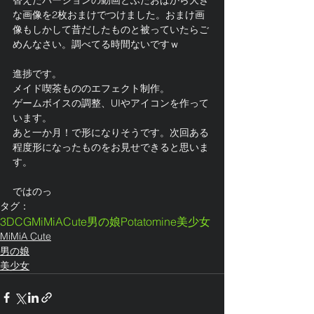
替えたバージョンの動画とふたおぱから大き
な画像を2枚おまけでつけました。おまけ画
像もしかして昔だしたものと被っていたらご
めんなさい。調べてる時間ないですｗ
進捗です。
メイド喫茶もののエフェクト制作。
ゲームボイスの調整、UIやアイコンを作って
います。
あと一か月！で形になりそうです。次回ある
程度形になったものをお見せできると思いま
す。
ではのっ
タグ：
3DCG
MiMiACute
男の娘
Potatomine
美少女
MiMiA Cute
男の娘
美少女