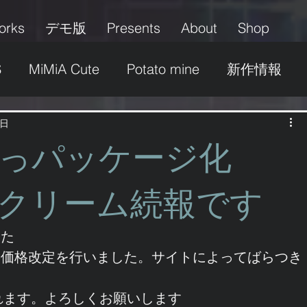
orks
デモ版
Presents
About
Shop
S
MiMiA Cute
Potato mine
新作情報
グッズ
パッケージ
イベント
募集
1日
たっパッケージ化
ふたなり
美少女
その他
ロリ＆ショタ
クリーム続報です
した
の価格改定を行いました。サイトによってばらつき
されます。よろしくお願いします