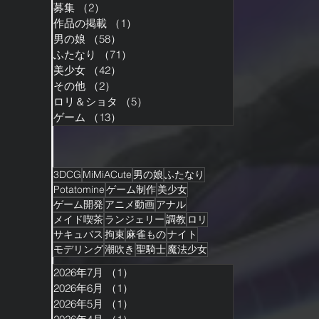
募集
（2）
2件の記事
作品の掲載
（1）
1件の記事
男の娘
（58）
58件の記事
ふたなり
（71）
71件の記事
美少女
（42）
42件の記事
その他
（2）
2件の記事
ロリ＆ショタ
（5）
5件の記事
ゲーム
（13）
13件の記事
3DCG
MiMiACute
男の娘
ふたなり
Potatomine
ゲーム制作
美少女
ゲーム開発
アニメ動画
アナル
メイド喫茶
ランジェリー
調教
ロリ
サキュバス
拘束
麻雀もの
ナイト
モデリング
潮吹き
聖騎士
魔法少女
2026年7月
（1）
1件の記事
2026年6月
（1）
1件の記事
2026年5月
（1）
1件の記事