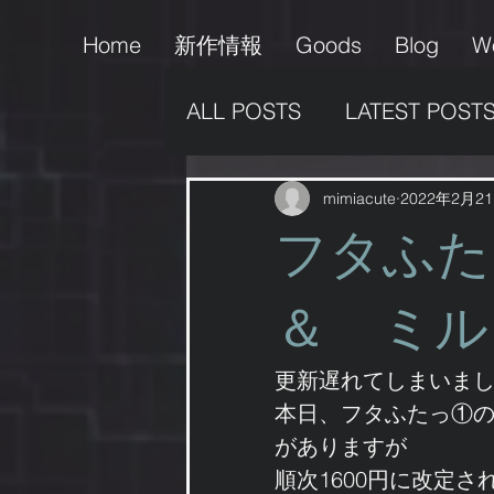
Home
新作情報
Goods
Blog
W
ALL POSTS
LATEST POST
販売情報
支援活動
mimiacute
2022年2月2
フタふ
作品の掲載
男の娘
＆ ミル
ゲーム
更新遅れてしまいま
本日、フタふたっ①
がありますが
順次1600円に改定