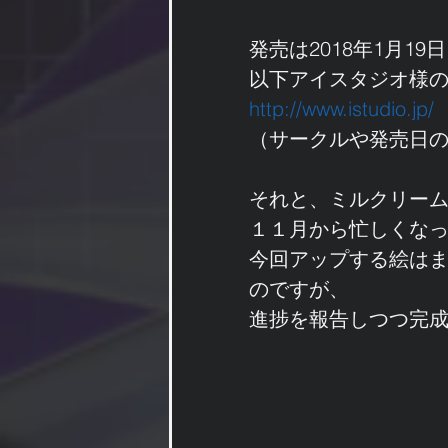
発売は2018年1月19
以下アイスタジオ様
http://www.istudio.jp/
（サークルや発売日
それと、ミルクリー
１１月から忙しくな
今回アップする絵は
のですが、
進捗を報告しつつ完