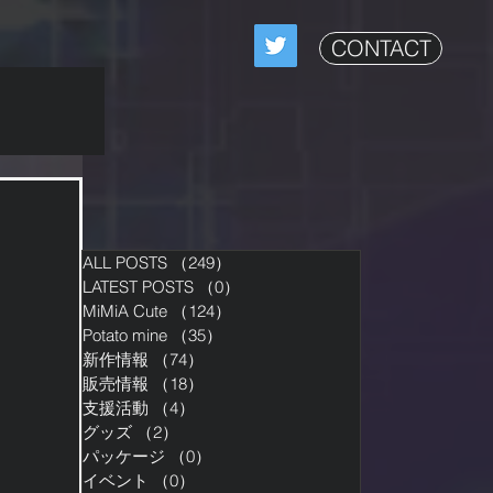
CONTACT
ALL POSTS
（249）
249件の記事
LATEST POSTS
（0）
0件の記事
MiMiA Cute
（124）
124件の記事
Potato mine
（35）
35件の記事
新作情報
（74）
74件の記事
販売情報
（18）
18件の記事
支援活動
（4）
4件の記事
グッズ
（2）
2件の記事
パッケージ
（0）
0件の記事
イベント
（0）
0件の記事