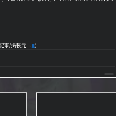
ｗ
稿記事/掲載元→
■
)