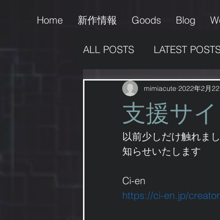
Home
新作情報
Goods
Blog
W
ALL POSTS
LATEST POST
販売情報
支援活動
mimiacute
2022年2月2
支援サイ
作品の掲載
男の娘
以前少しだけ触れま
知らせいたします
ゲーム
Ci-en
https://ci-en.jp/creato