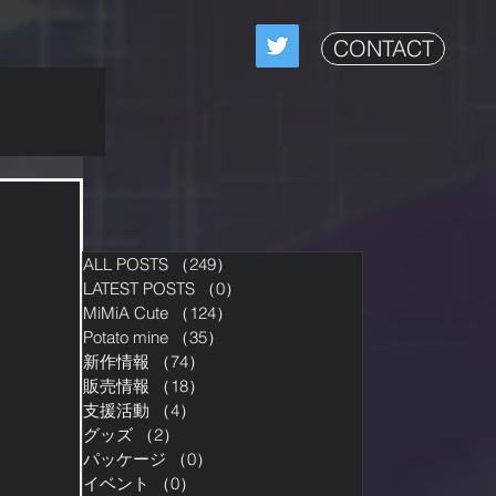
CONTACT
ALL POSTS
（249）
249件の記事
LATEST POSTS
（0）
0件の記事
MiMiA Cute
（124）
124件の記事
Potato mine
（35）
35件の記事
新作情報
（74）
74件の記事
販売情報
（18）
18件の記事
支援活動
（4）
4件の記事
グッズ
（2）
2件の記事
パッケージ
（0）
0件の記事
イベント
（0）
0件の記事