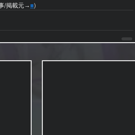
記事/掲載元→
■
)