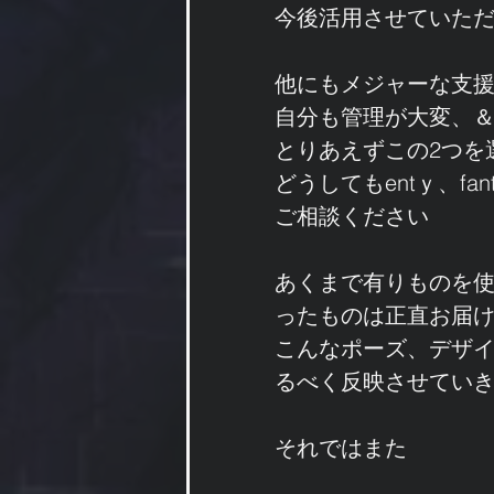
今後活用させていた
他にもメジャーな支
自分も管理が大変、
とりあえずこの2つを
どうしてもentｙ、f
ご相談ください
あくまで有りものを
ったものは正直お届
こんなポーズ、デザ
るべく反映させてい
それではまた