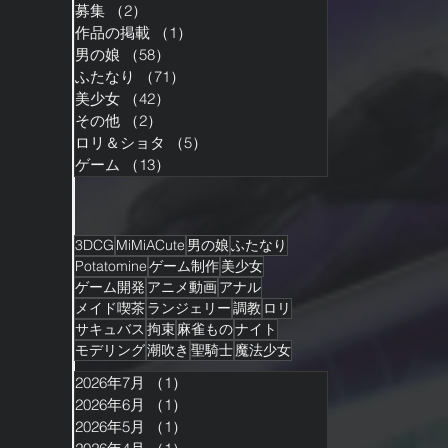
募集
（2）
2件の記事
作品の掲載
（1）
1件の記事
男の娘
（58）
58件の記事
ふたなり
（71）
71件の記事
美少女
（42）
42件の記事
その他
（2）
2件の記事
ロリ＆ショタ
（5）
5件の記事
ゲーム
（13）
13件の記事
3DCG
MiMiACute
男の娘
ふたなり
Potatomine
ゲーム制作
美少女
ゲーム開発
アニメ動画
アナル
メイド喫茶
ランジェリー
調教
ロリ
サキュバス
拘束
麻雀もの
ナイト
モデリング
潮吹き
聖騎士
魔法少女
2026年7月
（1）
1件の記事
2026年6月
（1）
1件の記事
2026年5月
（1）
1件の記事