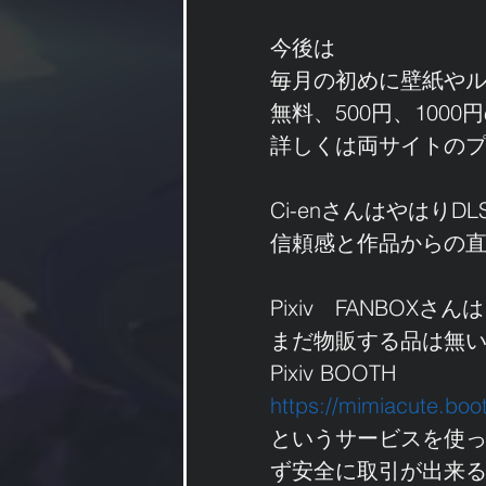
今後は
毎月の初めに壁紙や
無料、500円、100
詳しくは両サイトの
Ci-enさんはやはりD
信頼感と作品からの
Pixiv　FANBO
まだ物販する品は無
Pixiv BOOTH
https://mimiacute.boo
というサービスを使
ず安全に取引が出来