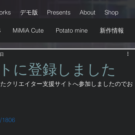
orks
デモ版
Presents
About
Shop
S
MiMiA Cute
Potato mine
新作情報
グッズ
パッケージ
イベント
募集
2日
トに登録しました
ふたなり
美少女
その他
ロリ＆ショタ
したクリエイター支援サイトへ参加しましたのでお
r/1806