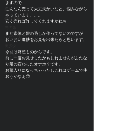
イベント
ますので
こんなん売って大丈夫かいなと、悩みながら
募集
やっています。。。
作品の掲載
安く売れば許してくれますかねｗ
男の娘
まだ素体と髪の毛しか作ってないのですが
ふたなり
おいおい進捗をお見せ出来たらと思います。
美少女
今回は麻雀ものからです。
その他
前に一度お見せしたかもしれませんがふたな
ロリ＆ショタ
り用の変わったオナホ？です。
お蔵入りになっちゃったしこれはゲームで使
ゲーム
おうかなぁ🙄