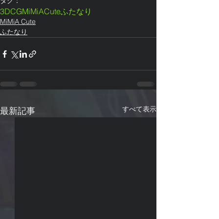
タグ：
3DCG
MiMiACute
ふたなり
MiMiA Cute
ふたなり
すべて表示
最新記事