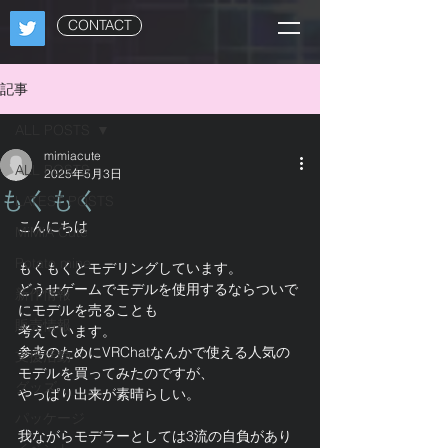
CONTACT
記事
ALL POSTS
mimiacute
ALL POSTS
2025年5月3日
もくもく
LATEST POSTS
こんにちは
MiMiA Cute
Potato mine
もくもくとモデリングしています。
どうせゲームでモデルを使用するならついで
新作情報
にモデルを売ることも
販売情報
考えています。
参考のためにVRChatなんかで使える人気の
支援活動
モデルを買ってみたのですが、
グッズ
やっぱり出来が素晴らしい。
パッケージ
我ながらモデラーとしては3流の自負があり