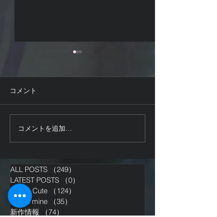
コメント
システム開発中
予告登録しました。
コメントを追加…
ALL POSTS
（249）
249件の記事
LATEST POSTS
（0）
0件の記事
MiMiA Cute
（124）
124件の記事
Potato mine
（35）
35件の記事
新作情報
（74）
74件の記事