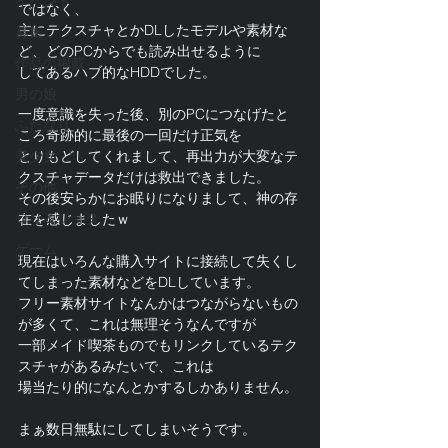
イベント
ではなく、
主にテクスチャとかDLしたモデルや素材な
募集
ど、どのPCからでも読み出せるように
作品の掲載
してあるハブ的なHDDでした。
男の娘
一度意識を失った後、別のPCにつなげたと
ふたなり
ころ奇跡的に最後の一回だけ正気を
美少女
とりもどしてくれまして、再出力が大変なテ
クスチャデータだけは救出できました。
その他
その後安らかにお眠りになりまして、神の存
ロリ＆ショタ
在を感じましたｗ
ゲーム
現在はいろんな購入サイトに接続して失くし
てしまった素材などをDLしています。
フリー素材サイトなんかはつながらないもの
が多くて、これは無理そうなんですが
一部メイド喫茶ものでもリンクしているテク
スチャがあるみたいで、これは
場当たり的になんとかするしかありません。
まぁ数日無駄にしてしまいそうです。