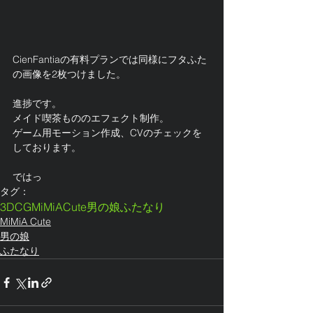
CienFantiaの有料プランでは同様にフタふた
の画像を2枚つけました。
進捗です。
メイド喫茶もののエフェクト制作。
ゲーム用モーション作成、CVのチェックを
しております。
ではっ
タグ：
3DCG
MiMiACute
男の娘
ふたなり
MiMiA Cute
男の娘
ふたなり