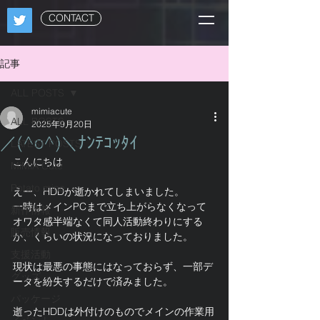
CONTACT
記事
ALL POSTS
mimiacute
ALL POSTS
2025年9月20日
／(^o^)＼ﾅﾝﾃｺｯﾀｲ
LATEST POSTS
こんにちは
MiMiA Cute
Potato mine
えー、HDDが逝かれてしまいました。
一時はメインPCまで立ち上がらなくなって
新作情報
オワタ感半端なくて同人活動終わりにする
販売情報
か、くらいの状況になっておりました。
支援活動
現状は最悪の事態にはなっておらず、一部デ
グッズ
ータを紛失するだけで済みました。
パッケージ
逝ったHDDは外付けのものでメインの作業用