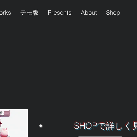
orks
デモ版
Presents
About
Shop
package
[発売中!!]
[Lingerica Dolls -Nana-
アクリルフィギュア]
SHOPで詳しく