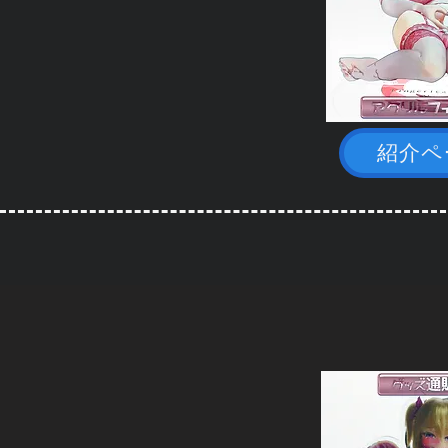
紹介ペ
[抱