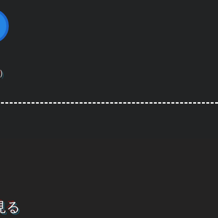
）
ア]
見る