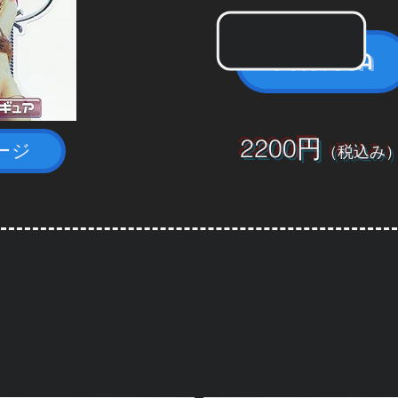
Fantia
2200円
ージ
（税込み
[ 通販同梱・おまけグッズ ]